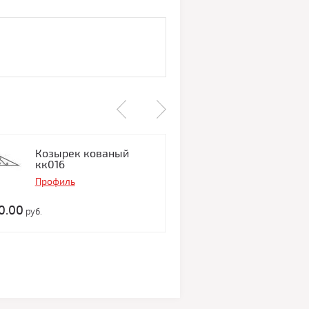
Козырек кованый
Скамейка lo
кк016
СК036
Профиль
Профиль
0.00
12 000.00
руб.
руб.