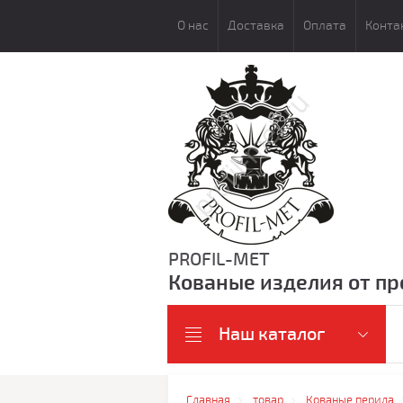
О нас
Доставка
Оплата
Конта
PROFIL-MET
Кованые изделия от пр
Наш каталог
Главная
товар
Кованые перила