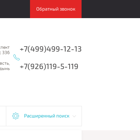
Обратный звонок
+7(499)499-12-13
спект
с 336
асть,
+7(926)119-5-119
дынь
Расширенный поиск