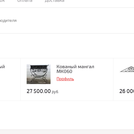
ок
Оплата
Доставка
водителя
ый
Кованый мангал
МК060
Профиль
27 500.00
26 00
руб.