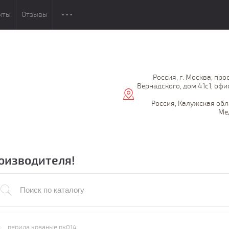
кты
Отзывы
Россия, г. Москва, про
Вернадского, дом 41с1, офи
Россия, Калужская обл
Ме
оизводителя!
перила кованые пк014